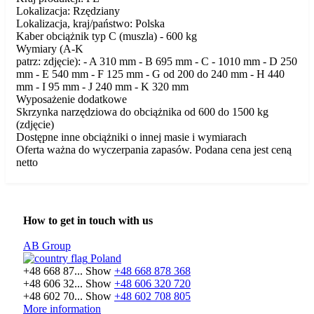
Lokalizacja: Rzędziany
Lokalizacja, kraj/państwo: Polska
Kaber obciążnik typ C (muszla) - 600 kg
Wymiary (A-K
patrz: zdjęcie): - A 310 mm - B 695 mm - C - 1010 mm - D 250
mm - E 540 mm - F 125 mm - G od 200 do 240 mm - H 440
mm - I 95 mm - J 240 mm - K 320 mm
Wyposażenie dodatkowe
Skrzynka narzędziowa do obciążnika od 600 do 1500 kg
(zdjęcie)
Dostępne inne obciążniki o innej masie i wymiarach
Oferta ważna do wyczerpania zapasów. Podana cena jest ceną
netto
How to get in touch with us
AB Group
Poland
+48 668 87...
Show
+48 668 878 368
+48 606 32...
Show
+48 606 320 720
+48 602 70...
Show
+48 602 708 805
More information