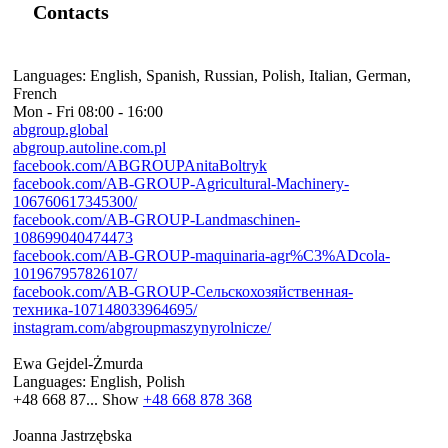
Contacts
Languages:
English, Spanish, Russian, Polish, Italian, German,
French
Mon - Fri
08:00 - 16:00
abgroup.global
abgroup.autoline.com.pl
facebook.com/ABGROUPAnitaBoltryk
facebook.com/AB-GROUP-Agricultural-Machinery-
106760617345300/
facebook.com/AB-GROUP-Landmaschinen-
108699040474473
facebook.com/AB-GROUP-maquinaria-agr%C3%ADcola-
101967957826107/
facebook.com/AB-GROUP-Сельскохозяйственная-
техника-107148033964695/
instagram.com/abgroupmaszynyrolnicze/
Ewa Gejdel-Żmurda
Languages:
English, Polish
+48 668 87...
Show
+48 668 878 368
Joanna Jastrzębska